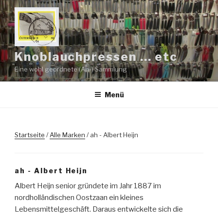
Zum
Inhalt
springen
Knoblauchpressen … etc
Eine wohl geordnete (An-) Sammlung
Menü
Startseite
/
Alle Marken
/ ah - Albert Heijn
ah - Albert Heijn
Albert Heijn senior gründete im Jahr 1887 im
nordholländischen Oostzaan ein kleines
Lebensmittelgeschäft. Daraus entwickelte sich die