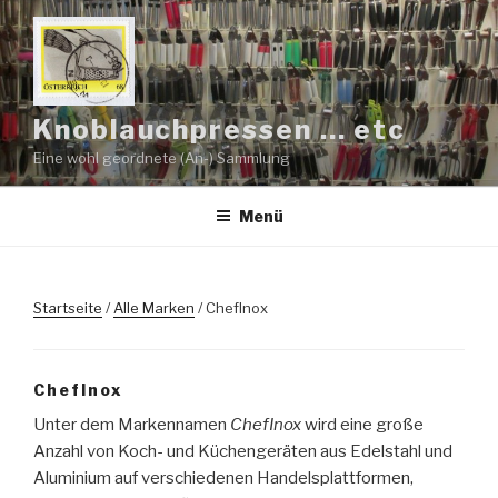
Zum
Inhalt
springen
Knoblauchpressen … etc
Eine wohl geordnete (An-) Sammlung
Menü
Startseite
/
Alle Marken
/ ChefInox
ChefInox
Unter dem Markennamen
ChefInox
wird eine große
Anzahl von Koch- und Küchengeräten aus Edelstahl und
Aluminium auf verschiedenen Handelsplattformen,