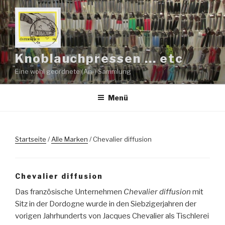
Zum
Inhalt
springen
Knoblauchpressen … etc
Eine wohl geordnete (An-) Sammlung
Menü
Startseite
/
Alle Marken
/ Chevalier diffusion
Chevalier diffusion
Das französische Unternehmen
Chevalier diffusion
mit
Sitz in der Dordogne wurde in den Siebzigerjahren der
vorigen Jahrhunderts von Jacques Chevalier als Tischlerei