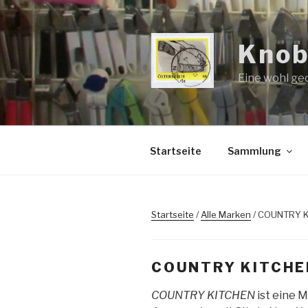
Zum
Inhalt
springen
Knob
Eine wohl ge
Startseite
Sammlung
Startseite
/
Alle Marken
/ COUNTRY 
COUNTRY KITCHE
COUNTRY KITCHEN
ist eine