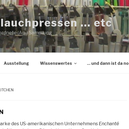
lauchpressen … etc
ordnete (An-) Sammlung
Ausstellung
Wissenswertes
… und dann ist da n
KITCHEN
N
 Marke des US-amerikanischen Unternehmens
Enchanté