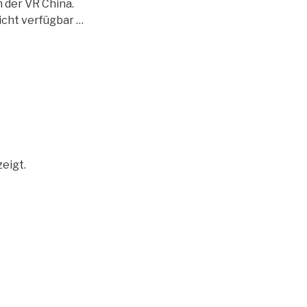
 der VR China.
icht verfügbar …
eigt.