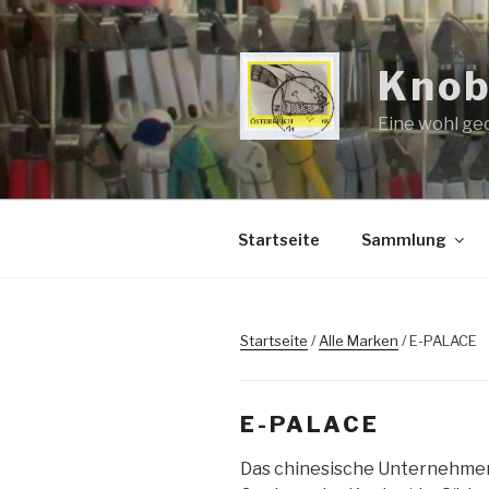
Zum
Inhalt
springen
Knob
Eine wohl ge
Startseite
Sammlung
Startseite
/
Alle Marken
/ E-PALACE
E-PALACE
Das chinesische Unternehm