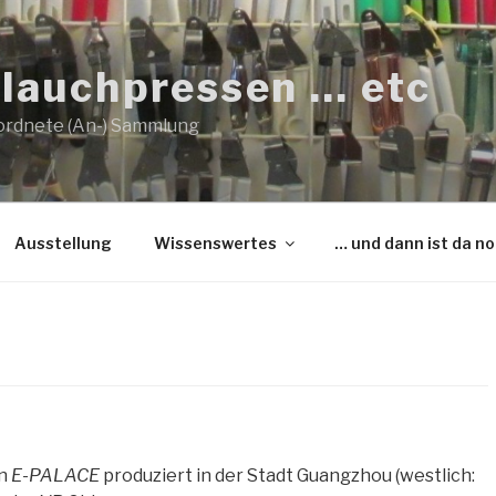
lauchpressen … etc
ordnete (An-) Sammlung
Ausstellung
Wissenswertes
… und dann ist da n
en
E-PALACE
produziert in der Stadt Guangzhou (westlich: