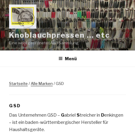
Zum
Inhalt
springen
Knoblauchpressen … etc
Eine wohl geordnete (An-) Sammlung
Menü
Startseite
/
Alle Marken
/ GSD
GSD
Das Unternehmen GSD –
G
abriel
S
treicher in
D
enkingen
– ist ein baden-württembergischer Hersteller für
Haushaltsgeräte.