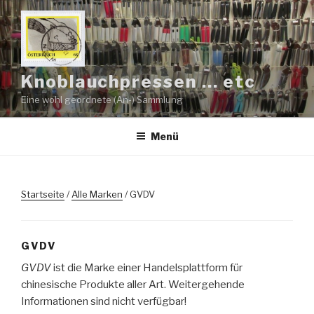
Zum
Inhalt
springen
Knoblauchpressen … etc
Eine wohl geordnete (An-) Sammlung
Menü
Startseite
/
Alle Marken
/ GVDV
GVDV
GVDV
ist die Marke einer Handelsplattform für
chinesische Produkte aller Art. Weitergehende
Informationen sind nicht verfügbar!