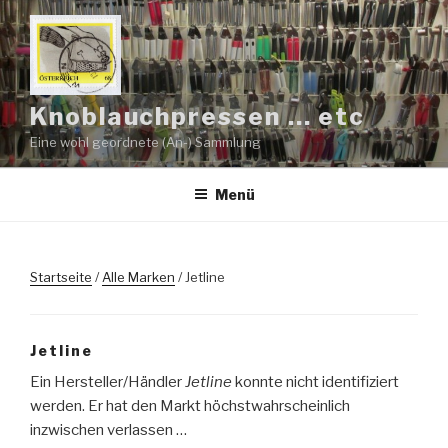
Zum
Inhalt
springen
Knoblauchpressen … etc
Eine wohl geordnete (An-) Sammlung
Menü
Startseite
/
Alle Marken
/ Jetline
Jetline
Ein Hersteller/Händler
Jetline
konnte nicht identifiziert
werden. Er hat den Markt höchstwahrscheinlich
inzwischen verlassen …