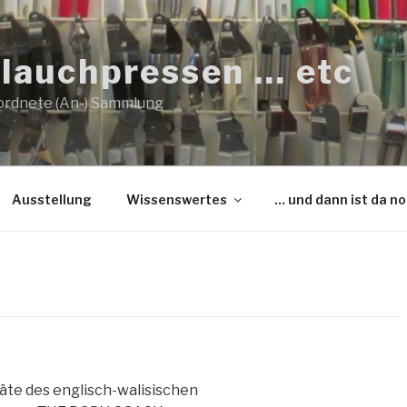
lauchpressen … etc
ordnete (An-) Sammlung
Ausstellung
Wissenswertes
… und dann ist da n
äte des englisch-walisischen