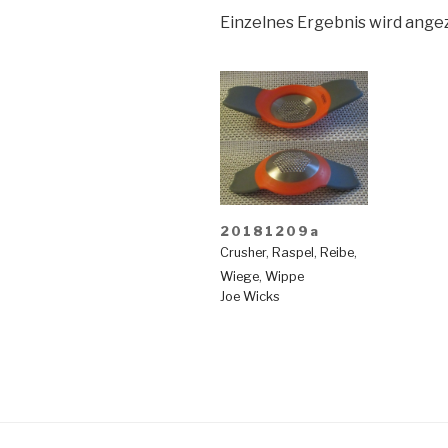
Einzelnes Ergebnis wird angez
20181209a
Crusher
,
Raspel
,
Reibe
,
Wiege
,
Wippe
Joe Wicks