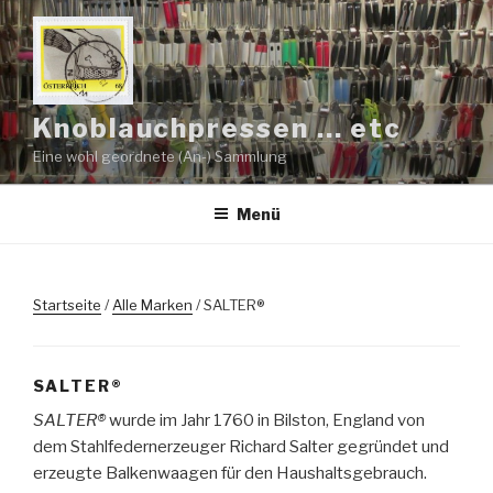
Zum
Inhalt
springen
Knoblauchpressen … etc
Eine wohl geordnete (An-) Sammlung
Menü
Startseite
/
Alle Marken
/ SALTER®
SALTER®
SALTER®
wurde im Jahr 1760 in Bilston, England von
dem Stahlfedernerzeuger Richard Salter gegründet und
erzeugte Balkenwaagen für den Haushaltsgebrauch.