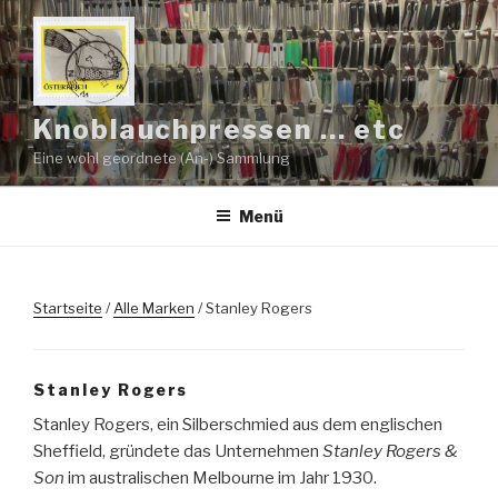
Zum
Inhalt
springen
Knoblauchpressen … etc
Eine wohl geordnete (An-) Sammlung
Menü
Startseite
/
Alle Marken
/ Stanley Rogers
Stanley Rogers
Stanley Rogers, ein Silberschmied aus dem englischen
Sheffield, gründete das Unternehmen
Stanley Rogers &
Son
im australischen Melbourne im Jahr 1930.