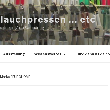
lauchpressen … etc
ordnete (An-) Sammlung
Ausstellung
Wissenswertes
… und dann ist da n
r / Marke / EUROHOME