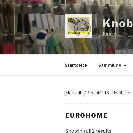
Zum
Inhalt
springen
Knob
Eine wohl ge
Startseite
Sammlung
Startseite
/ Produkt F18 - Herstelle
EUROHOME
Showing all 2 results