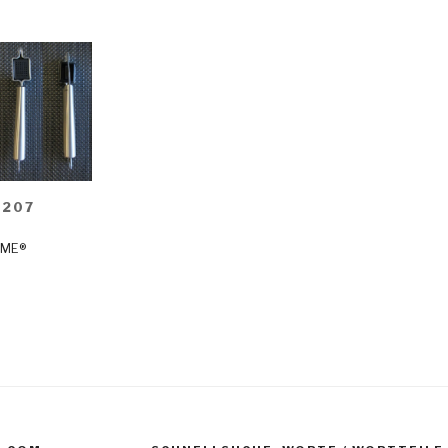
1207
ME®