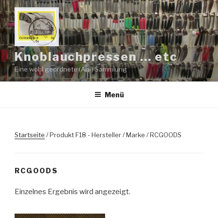
Zum
Inhalt
springen
Knoblauchpressen … etc
Eine wohl geordnete (An-) Sammlung
Menü
Startseite
/ Produkt F18 - Hersteller / Marke / RCGOODS
RCGOODS
Einzelnes Ergebnis wird angezeigt.