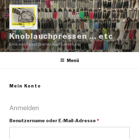
Zum
Inhalt
springen
Knoblauchpressen … etc
Eine wohl geordnete (An-) Sammlung
Menü
Mein Konto
Anmelden
Benutzername oder E-Mail-Adresse
*