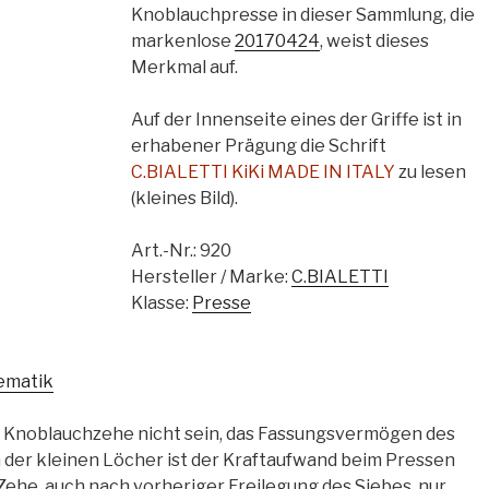
Knoblauchpresse in dieser Sammlung, die
markenlose
20170424
, weist dieses
Merkmal auf.
Auf der Innenseite eines der Griffe ist in
erhabener Prägung die Schrift
C.BIALETTI KiKi MADE IN ITALY
zu lesen
(kleines Bild).
Art.-Nr.:
920
Hersteller / Marke:
C.BIALETTI
Klasse:
Presse
ematik
ie Knoblauchzehe nicht sein, das Fassungsvermögen des
 der kleinen Löcher ist der Kraftaufwand beim Pressen
Zehe, auch nach vorheriger Freilegung des Siebes, nur