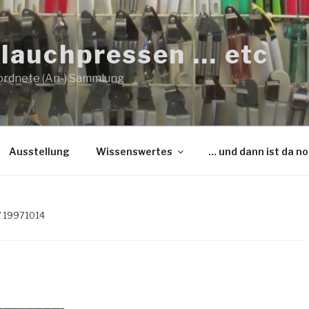
lauchpressen … etc
ordnete (An-) Sammlung
Ausstellung
Wissenswertes
… und dann ist da n
/ 19971014