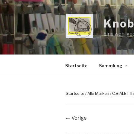
Zum
Inhalt
springen
Knob
Eine wohl ge
Startseite
Sammlung
Startseite
/
Alle Marken
/
C.BIALETTI
← Vorige