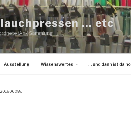
lauchpressen … etc
ordnete (An-) Sammlung
Ausstellung
Wissenswertes
… und dann ist da n
 20160608c