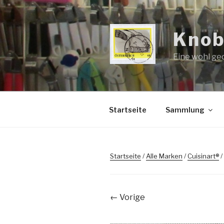
Zum
Inhalt
springen
Knob
Eine wohl ge
Startseite
Sammlung
Startseite
/
Alle Marken
/
Cuisinart®
/
← Vorige