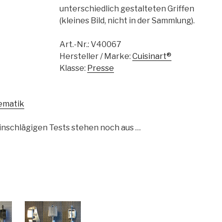
unterschiedlich gestalteten Griffen
(kleines Bild, nicht in der Sammlung).
Art.-Nr.:
V40067
Hersteller / Marke:
Cuisinart®
Klasse:
Presse
ematik
inschlägigen Tests stehen noch aus …