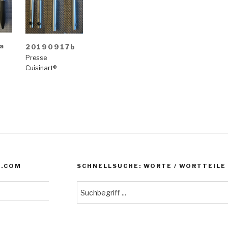
a
20190917b
Presse
Cuisinart®
N.COM
SCHNELLSUCHE: WORTE / WORTTEILE /