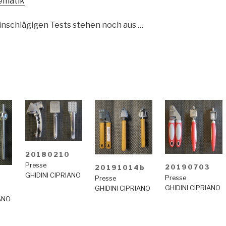
ematik
inschlägigen Tests stehen noch aus …
20180210
Presse
20190703
20191014b
GHIDINI CIPRIANO
0
Presse
Presse
GHIDINI CIPRIANO
GHIDINI CIPRIANO
IANO