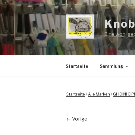
Zum
Inhalt
springen
Knob
Eine wohl ge
Startseite
Sammlung
Startseite
/
Alle Marken
/
GHIDINI CI
← Vorige