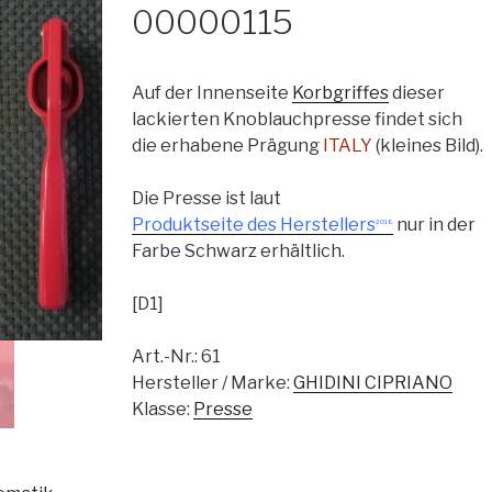
00000115
🔍
Auf der Innenseite
Korbgriffes
dieser
lackierten Knoblauchpresse findet sich
die erhabene Prägung
ITALY
(kleines Bild).
Die Presse ist laut
Produktseite des Herstellers
nur in der
2018
Farbe Schwarz erhältlich.
[D1]
Art.-Nr.:
61
Hersteller / Marke:
GHIDINI CIPRIANO
Klasse:
Presse