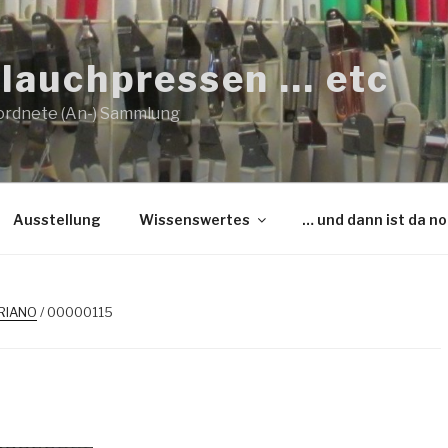
lauchpressen … etc
ordnete (An-) Sammlung
Ausstellung
Wissenswertes
… und dann ist da n
PRIANO
/ 00000115