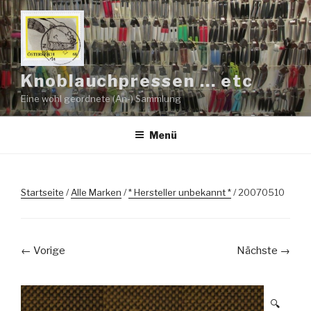
Zum
Inhalt
springen
Knoblauchpressen … etc
Eine wohl geordnete (An-) Sammlung
Menü
Startseite
/
Alle Marken
/
* Hersteller unbekannt *
/ 20070510
← Vorige
Nächste →
🔍