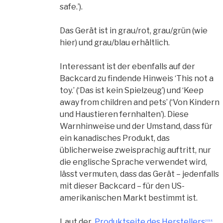
safe.’).
Das Gerät ist in grau/rot, grau/grün (wie
hier) und grau/blau erhältlich.
Interessant ist der ebenfalls auf der
Backcard zu findende Hinweis ‘This not a
toy.’ (‘Das ist kein Spielzeug’) und ‘Keep
away from children and pets’ (‘Von Kindern
und Haustieren fernhalten’). Diese
Warnhinweise und der Umstand, dass für
ein kanadisches Produkt, das
üblicherweise zweisprachig auftritt, nur
die englische Sprache verwendet wird,
lässt vermuten, dass das Gerät – jedenfalls
mit dieser Backcard – für den US-
amerikanischen Markt bestimmt ist.
Laut der
Produktseite des Herstellers
2018