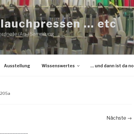
lauchpressen … etc
ordnete (An-) Sammlung
Ausstellung
Wissenswertes
… und dann ist da n
0205a
Nächste →