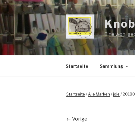
Zum
Inhalt
springen
Knob
Eine wohl ge
Startseite
Sammlung
Startseite
/
Alle Marken
/
joie
/ 2018
← Vorige