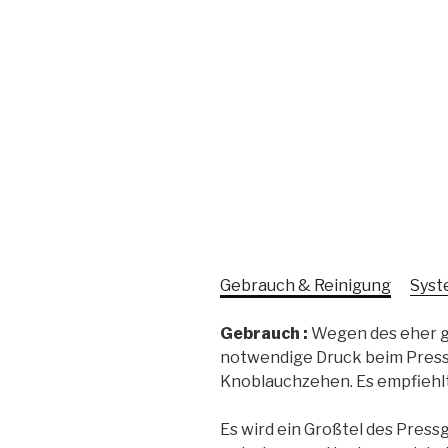
Gebrauch & Reinigung
Syst
Gebrauch :
Wegen des eher g
notwendige Druck beim Pressen
Knoblauchzehen. Es empfiehlt 
Es wird ein Großtel des Press