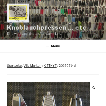
Zum
Inhalt
springen
Knoblauchpressen … etc
Eine wohl geordnete (An-) Sammlung
Menü
Startseite
/
Alle Marken
/
KITTNYT
/ 20190714d
🔍