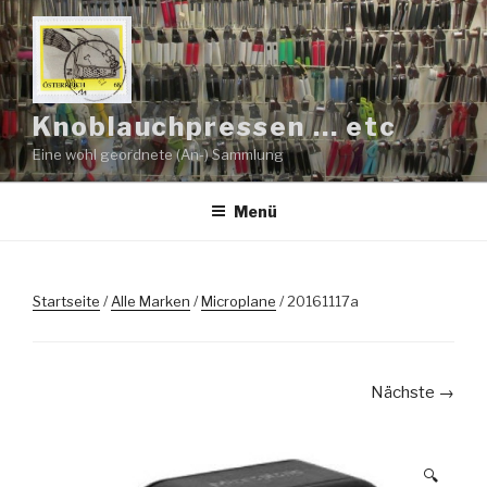
Zum
Inhalt
springen
Knoblauchpressen … etc
Eine wohl geordnete (An-) Sammlung
Menü
Startseite
/
Alle Marken
/
Microplane
/ 20161117a
Nächste →
🔍