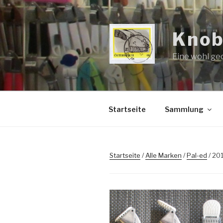
Zum
Inhalt
springen
Knob
Eine wohl ge
Startseite
Sammlung
Startseite
/
Alle Marken
/
Pal-ed
/ 20