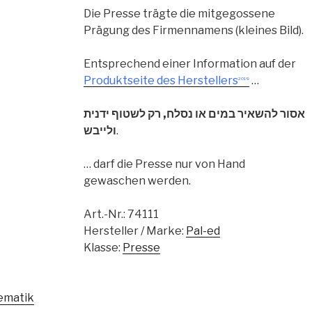
Die Presse trägte die mitgegossene
Prägung des Firmennamens (kleines Bild).
Entsprechend einer Information auf der
Produktseite des Herstellers
…
2019
אסור להשאיר במים או נסלח, רק לשטוף ידנית
ולייבש
.
… darf die Presse nur von Hand
gewaschen werden.
Art.-Nr.:
74111
Hersteller / Marke:
Pal-ed
Klasse:
Presse
ematik