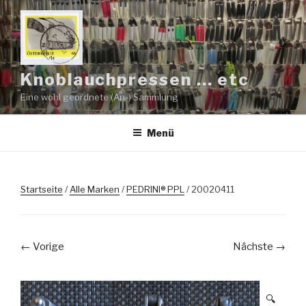
Zum
Inhalt
springen
Knoblauchpressen … etc
Eine wohl geordnete (An-) Sammlung
Menü
Startseite
/
Alle Marken
/
PEDRINI® PPL
/ 20020411
← Vorige
Nächste →
🔍