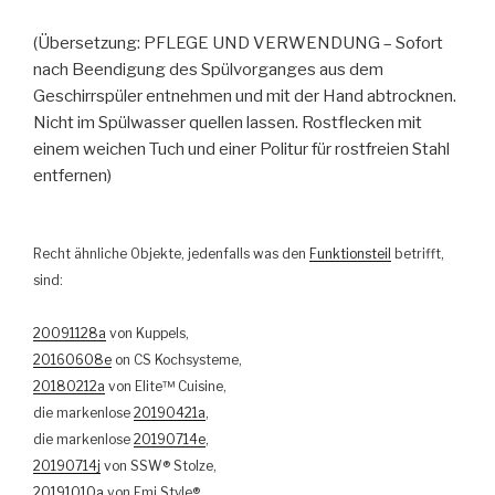
(Übersetzung: PFLEGE UND VERWENDUNG – Sofort
nach Beendigung des Spülvorganges aus dem
Geschirrspüler entnehmen und mit der Hand abtrocknen.
Nicht im Spülwasser quellen lassen. Rostflecken mit
einem weichen Tuch und einer Politur für rostfreien Stahl
entfernen)
Recht ähnliche Objekte, jedenfalls was den
Funktionsteil
betrifft,
sind:
20091128a
von Kuppels,
20160608e
on CS Kochsysteme,
20180212a
von Elite™ Cuisine,
die markenlose
20190421a
,
die markenlose
20190714e
,
20190714j
von SSW® Stolze,
20191010a
von Emi Style®