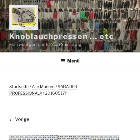
Zum
Inhalt
springen
Knoblauchpressen … etc
Eine wohl geordnete (An-) Sammlung
Menü
Startseite
/
Alle Marken
/
SABATIER
PROFESSIONAL®
/ 20160517f
← Vorige