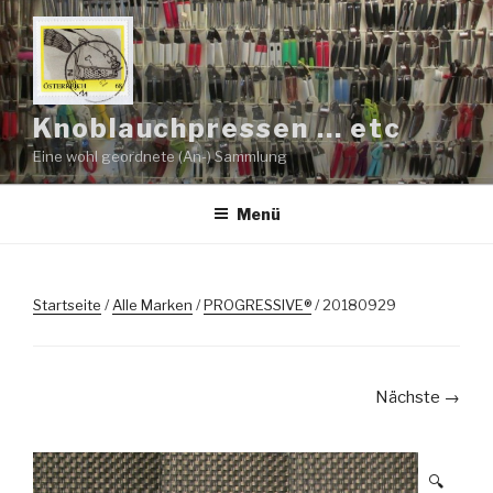
Zum
Inhalt
springen
Knoblauchpressen … etc
Eine wohl geordnete (An-) Sammlung
Menü
Startseite
/
Alle Marken
/
PROGRESSIVE®
/ 20180929
Nächste →
🔍