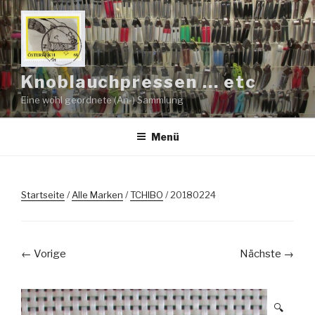
Zum
Inhalt
springen
Knoblauchpressen … etc
Eine wohl geordnete (An-) Sammlung
Menü
Startseite
/
Alle Marken
/
TCHIBO
/ 20180224
← Vorige
Nächste →
🔍