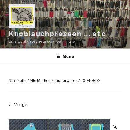
Zum
Inhalt
springen
Knoblauchpressen … etc
Eine wohl geordnete (An-) Sammlung
Menü
Startseite
/
Alle Marken
/
Tupperware®
/ 20040809
← Vorige
🔍