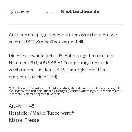
Typ / Serie
. . . . . .
Knoblauchwunder
Auf der Homepage des Herstellers wird diese Presse
auch als
D111 Knobi-Chef
vorgestellt.
Die Presse wurde beim US-Patentregister unter der
Nummer
US 6,505,548 B1 *)
eingetragen. Eine der
Zeichnungen aus dem US-Patentregister ist hier
dargestellt (kleines Bild).
*) Der Aufruf des Links zum US-Patentregister ist mit jedem Browser möglich;
die Unterseiten mit den Bildern (“Images”) können allerdings nur mit dem MS-
Internet-Explorer dargestellt werden.
Art.-Nr.:
H45
Hersteller / Marke:
Tupperware®
Klasse:
Presse