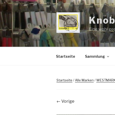
Zum
Inhalt
springen
Knob
Eine wohl ge
Startseite
Sammlung
Startseite
/
Alle Marken
/
WESTMAR
← Vorige