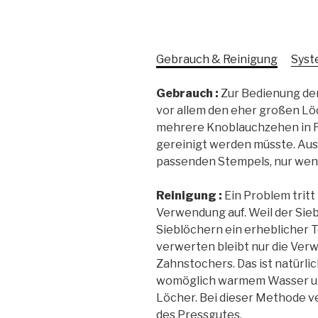
Gebrauch & Reinigung
Syst
Gebrauch :
Zur Bedienung der
vor allem den eher großen L
mehrere Knoblauchzehen in F
gereinigt werden müsste. Aus 
passenden Stempels, nur wen
Reinigung :
Ein Problem trit
Verwendung auf. Weil der Siebb
Sieblöchern ein erheblicher T
verwerten bleibt nur die Verw
Zahnstochers. Das ist natürlic
womöglich warmem Wasser u
Löcher. Bei dieser Methode ve
des Pressgutes.