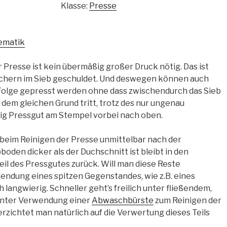
Klasse:
Presse
ematik
 Presse ist kein übermäßig großer Druck nötig. Das ist
öchern im Sieb geschuldet. Und deswegen können auch
olge gepresst werden ohne dass zwischendurch das Sieb
dem gleichen Grund tritt, trotz des nur ungenau
ig Pressgut am Stempel vorbei nach oben.
t beim Reinigen der Presse unmittelbar nach der
oden dicker als der Duchschnitt ist bleibt in den
eil des Pressgutes zurück. Will man diese Reste
endung eines spitzen Gegenstandes, wie z.B. eines
h langwierig. Schneller geht’s freilich unter fließendem,
nter Verwendung einer
Abwaschbürste
zum Reinigen der
rzichtet man natürlich auf die Verwertung dieses Teils