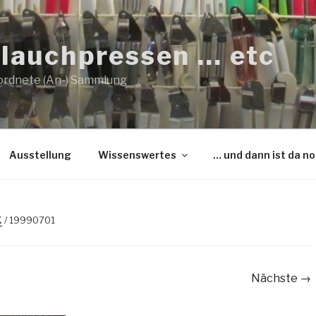
lauchpressen … etc
ordnete (An-) Sammlung
Ausstellung
Wissenswertes
… und dann ist da n
K
/ 19990701
Nächste →