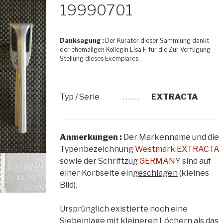
19990701
🔍
Danksagung :
Der Kurator dieser Sammlung dankt
der ehemaligen Kollegin Lisa F. für die Zur-Verfügung-
Stellung dieses Exemplares.
Typ / Serie
. . . . . .
EXTRACTA
Anmerkungen :
Der Markenname und die
Typenbezeichnung
Westmark EXTRACTA
sowie der Schriftzug
GERMANY
sind auf
einer Korbseite ein
geschlagen
(kleines
Bild).
Ursprünglich existierte noch eine
Siebeinlage mit kleineren Löchern als das