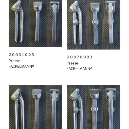
20031025
20070903
Presse
Presse
FACKELMANN®
FACKELMANN®