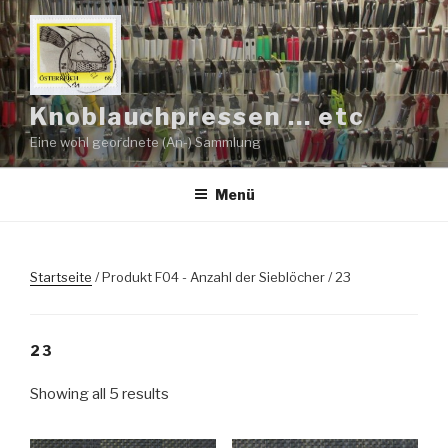
Zum
Inhalt
springen
Knoblauchpressen … etc
Eine wohl geordnete (An-) Sammlung
Menü
Startseite
/ Produkt F04 - Anzahl der Sieblöcher / 23
23
Showing all 5 results