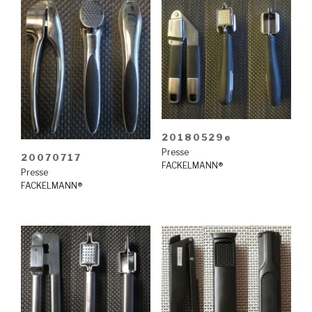
20180529e
Presse
20070717
FACKELMANN®
Presse
FACKELMANN®