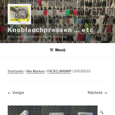
Zum
Inhalt
springen
Knoblauchpressen … etc
Eine wohl geordnete (An-) Sammlung
Menü
Startseite
/
Alle Marken
/
FACKELMANN®
/ 20031025
← Vorige
Nächste →
🔍