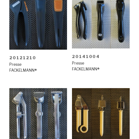
20141004
20121210
Presse
Presse
FACKELMANN®
FACKELMANN®