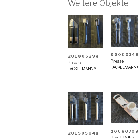
Weitere Objekte
0000014
20180529e
Presse
Presse
FACKELMANN
FACKELMANN®
2006070
20150504a
Hobel
,
Reibe
,