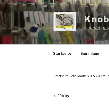
Zum
Inhalt
springen
Knob
Eine wohl ge
Startseite
Sammlung
Startseite
/
Alle Marken
/
FACKELMA
← Vorige