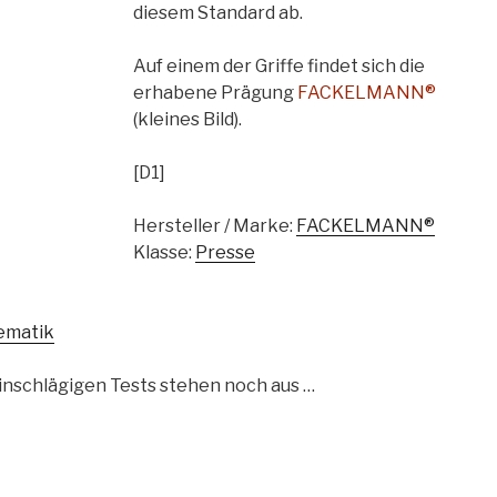
diesem Standard ab.
Auf einem der Griffe findet sich die
erhabene Prägung
FACKELMANN®
(kleines Bild).
[D1]
Hersteller / Marke:
FACKELMANN®
Klasse:
Presse
ematik
inschlägigen Tests stehen noch aus …