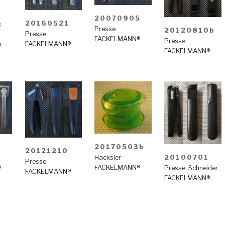
20070905
20160521
8
Presse
20120810b
Presse
FACKELMANN®
Presse
FACKELMANN®
®
FACKELMANN®
20170503b
5
20121210
20100701
Häcksler
Presse
FACKELMANN®
®
Presse
,
Schneider
FACKELMANN®
FACKELMANN®