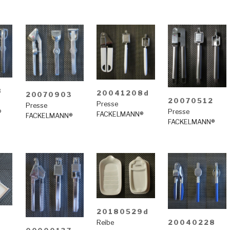
8
20041208d
20070903
20070512
Presse
Presse
Presse
®
FACKELMANN®
FACKELMANN®
FACKELMANN®
20180529d
8
20040228
Reibe