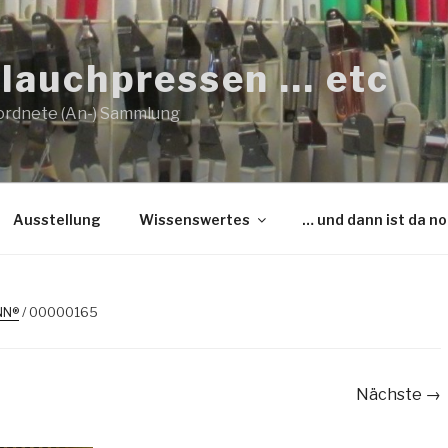
lauchpressen … etc
ordnete (An-) Sammlung
Ausstellung
Wissenswertes
… und dann ist da n
NN®
/ 00000165
Nächste →