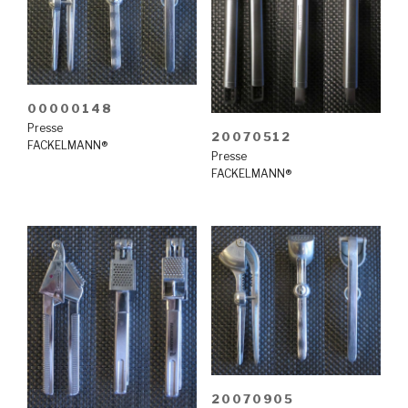
00000148
Presse
20070512
FACKELMANN®
Presse
FACKELMANN®
20070905