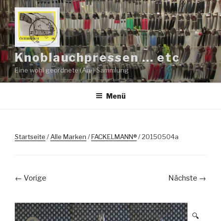
Zum
Inhalt
springen
Knoblauchpressen … etc
Eine wohl geordnete (An-) Sammlung
Menü
Startseite
/
Alle Marken
/
FACKELMANN®
/ 20150504a
← Vorige
Nächste →
🔍