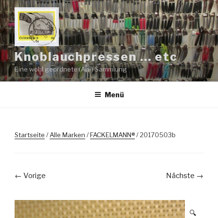
Zum
Inhalt
springen
Knoblauchpressen … etc
Eine wohl geordnete (An-) Sammlung
Menü
Startseite
/
Alle Marken
/
FACKELMANN®
/ 20170503b
← Vorige
Nächste →
🔍