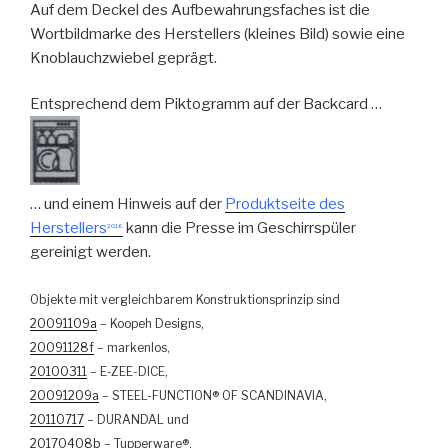
Auf dem Deckel des Aufbewahrungsfaches ist die
Wortbildmarke des Herstellers (kleines Bild) sowie eine
Knoblauchzwiebel geprägt.
Entsprechend dem Piktogramm auf der Backcard …
… und einem Hinweis auf der
Produktseite des
Herstellers
kann die Presse im Geschirrspüler
2018
gereinigt werden.
Objekte mit vergleichbarem Konstruktionsprinzip sind
20091109a
– Koopeh Designs,
20091128f
– markenlos,
20100311
– E-ZEE-DICE,
20091209a
– STEEL-FUNCTION® OF SCANDINAVIA,
20110717
– DURANDAL und
20170408b
– Tupperware®.