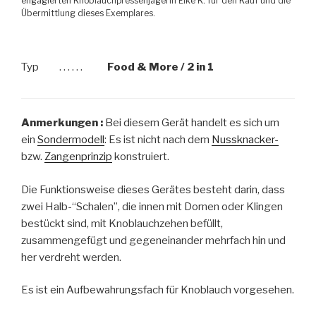
engagierten Knoblauchpressenjägerin Elke K. für den Kauf und die
Übermittlung dieses Exemplares.
Typ
. . . . . .
Food & More / 2 in 1
Anmerkungen :
Bei diesem Gerät handelt es sich um
ein
Sondermodell
: Es ist nicht nach dem
Nussknacker-
bzw.
Zangenprinzip
konstruiert.
Die Funktionsweise dieses Gerätes besteht darin, dass
zwei Halb-“Schalen”, die innen mit Dornen oder Klingen
bestückt sind, mit Knoblauchzehen befüllt,
zusammengefügt und gegeneinander mehrfach hin und
her verdreht werden.
Es ist ein Aufbewahrungsfach für Knoblauch vorgesehen.