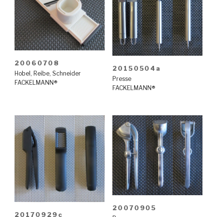
20060708
20150504a
Hobel
,
Reibe
,
Schneider
Presse
FACKELMANN®
FACKELMANN®
20070905
20170929c