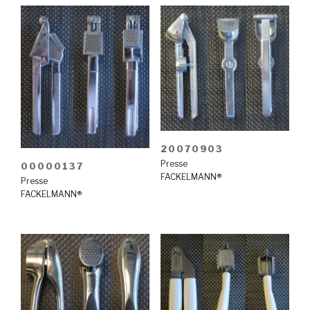
20070903
Presse
00000137
FACKELMANN®
Presse
FACKELMANN®