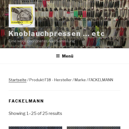
Zum
Inhalt
springen
Knoblauchpressen … etc
Eine wohl geordnete (An-) Sammlung
Menü
Startseite
/ Produkt F18 - Hersteller / Marke / FACKELMANN
FACKELMANN
Showing 1–25 of 25 results