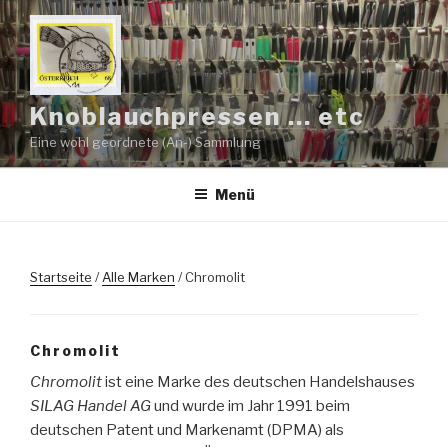
Zum
Inhalt
springen
Knoblauchpressen … etc
Eine wohl geordnete (An-) Sammlung
Menü
Startseite
/
Alle Marken
/ Chromolit
Chromolit
Chromolit
ist eine Marke des deutschen Handelshauses
SILAG Handel AG
und wurde im Jahr 1991 beim
deutschen Patent und Markenamt (DPMA) als