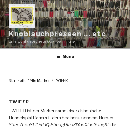
Zum
Inhalt
springen
Knoblauchpressen … etc
Eine wohl geordnete (An-) Sammlung
Menü
Startseite
/
Alle Marken
/ TWIFER
TWIFER
TWIFER ist der Markenname einer chinesische
Handelsplattform mit dem beeindruckendem Namen
ShenZhenShiOuLiQiShengDianZiYouXianGongSi
, die