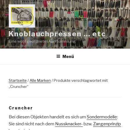
Zum
Inhalt
springen
Knoblauchpressen … etc
Eine wohl geordnete (An-) Sammlung
Menü
Startseite
/
Alle Marken
/ Produkte verschlagwortet mit
„Cruncher“
Cruncher
Bei diesen Objekten handelt es sich um
Sondermodelle
:
Sie sind nicht nach dem
Nussknacker-
bzw.
Zangenprinzip