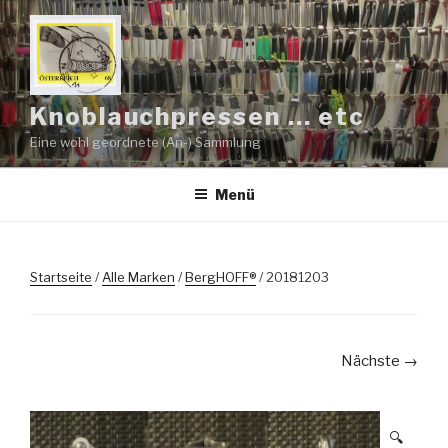
Zum
Inhalt
springen
Knoblauchpressen … etc
Eine wohl geordnete (An-) Sammlung
Menü
Startseite
/
Alle Marken
/
BergHOFF®
/ 20181203
Nächste →
🔍