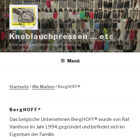
Zum
Inhalt
springen
Knoblauchpressen … etc
Eine wohl geordnete (An-) Sammlung
Menü
Startseite
/
Alle Marken
/ BergHOFF®
BergHOFF®
Das belgische Unternehmen BergHOFF® wurde von Raf
Vanthoor im Jahr 1994 gegründet und befindet sich im
Eigentum der Familie.