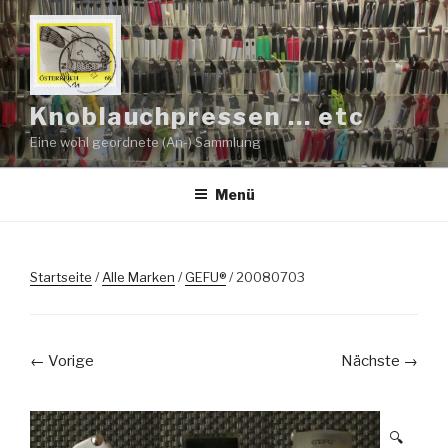
Zum
Inhalt
springen
Knoblauchpressen … etc
Eine wohl geordnete (An-) Sammlung
Menü
Startseite
/
Alle Marken
/
GEFU®
/ 20080703
← Vorige
Nächste →
🔍