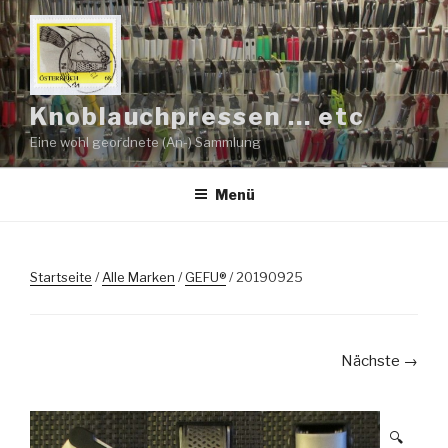
Zum
Inhalt
springen
Knoblauchpressen … etc
Eine wohl geordnete (An-) Sammlung
Menü
Startseite
/
Alle Marken
/
GEFU®
/ 20190925
Nächste →
🔍