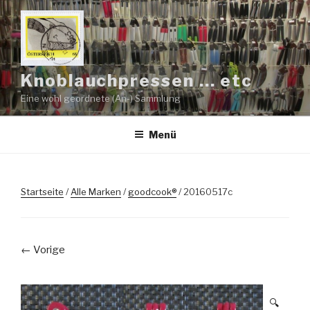
Zum
Inhalt
springen
Knoblauchpressen … etc
Eine wohl geordnete (An-) Sammlung
Menü
Startseite
/
Alle Marken
/
goodcook®
/ 20160517c
← Vorige
🔍