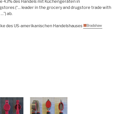
e 43% des Handels mit Küchengeräten in
tores (“… leader in the grocery and drugstore trade with
…”) ab.
arke des US-amerikanischen Handelshauses