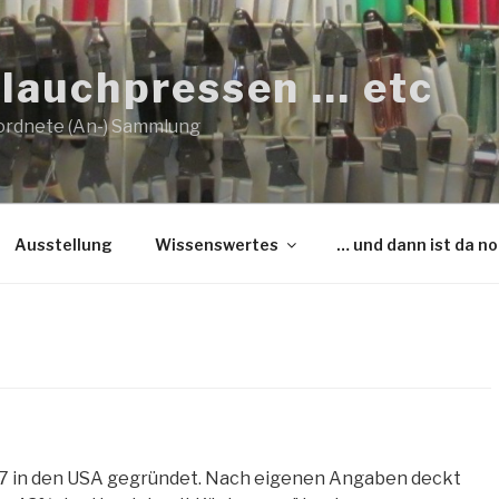
lauchpressen … etc
ordnete (An-) Sammlung
Ausstellung
Wissenswertes
… und dann ist da n
7 in den USA gegründet. Nach eigenen Angaben deckt