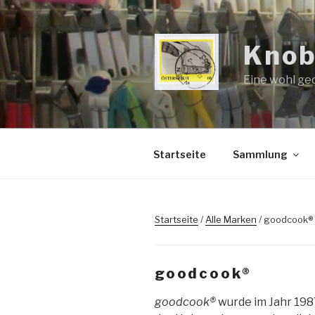
Zum
Inhalt
springen
Knob
Eine wohl ge
Startseite
Sammlung
Startseite
/
Alle Marken
/ goodcook®
goodcook®
goodcook®
wurde im Jahr 198