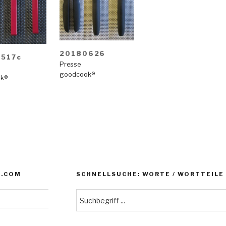
20180626
517c
Presse
goodcook®
k®
N.COM
SCHNELLSUCHE: WORTE / WORTTEILE /