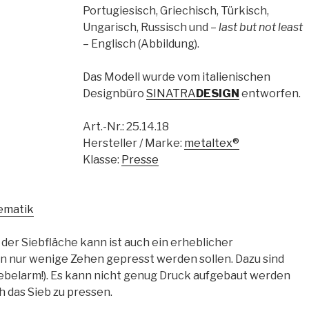
Portugiesisch, Griechisch, Türkisch,
Ungarisch, Russisch und –
last but not least
– Englisch (Abbildung).
Das Modell wurde vom italienischen
Designbüro
SINATRA
DESIGN
entworfen.
Art.-Nr.:
25.14.18
Hersteller / Marke:
metaltex®
Klasse:
Presse
ematik
er Siebfläche kann ist auch ein erheblicher
n nur wenige Zehen gepresst werden sollen. Dazu sind
 (Hebelarm!). Es kann nicht genug Druck aufgebaut werden
h das Sieb zu pressen.