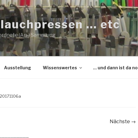
lauchpressen … etc
ordnete (An-) Sammlung
Ausstellung
Wissenswertes
… und dann ist da n
 20171106a
Nächste →