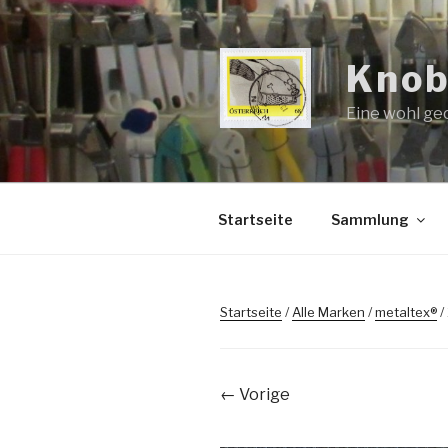
Zum
Inhalt
springen
Knob
Eine wohl ge
Startseite
Sammlung
Startseite
/
Alle Marken
/
metaltex®
/
← Vorige