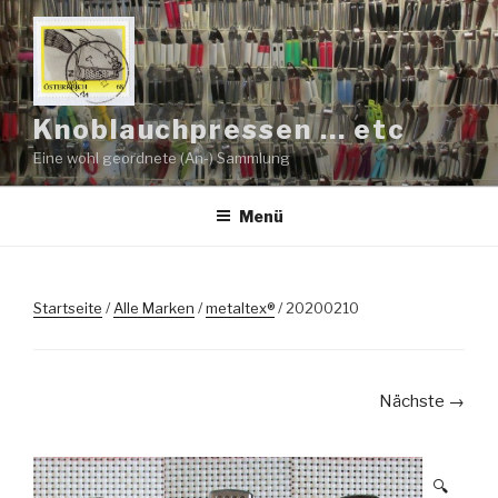
Zum
Inhalt
springen
Knoblauchpressen … etc
Eine wohl geordnete (An-) Sammlung
Menü
Startseite
/
Alle Marken
/
metaltex®
/ 20200210
Nächste →
🔍