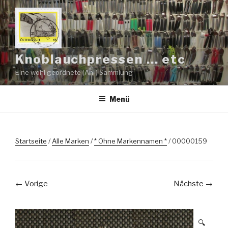
Zum
Inhalt
springen
Knoblauchpressen … etc
Eine wohl geordnete (An-) Sammlung
Menü
Startseite
/
Alle Marken
/
* Ohne Markennamen *
/ 00000159
← Vorige
Nächste →
🔍