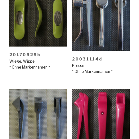
20170929b
20031114d
Wiege
,
Wippe
Presse
* Ohne Markennamen *
* Ohne Markennamen *