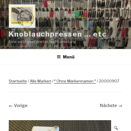
Zum
Inhalt
springen
Knoblauchpressen … etc
Eine wohl geordnete (An-) Sammlung
Menü
Startseite
/
Alle Marken
/
* Ohne Markennamen *
/ 20000907
← Vorige
Nächste →
🔍