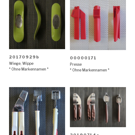
20170929b
00000171
Wiege
,
Wippe
Presse
* Ohne Markennamen *
* Ohne Markennamen *
20190714e