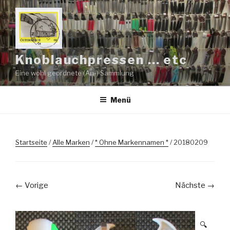
Zum
Inhalt
springen
Knoblauchpressen … etc
Eine wohl geordnete (An-) Sammlung
Menü
Startseite
/
Alle Marken
/
* Ohne Markennamen *
/ 20180209
← Vorige
Nächste →
🔍