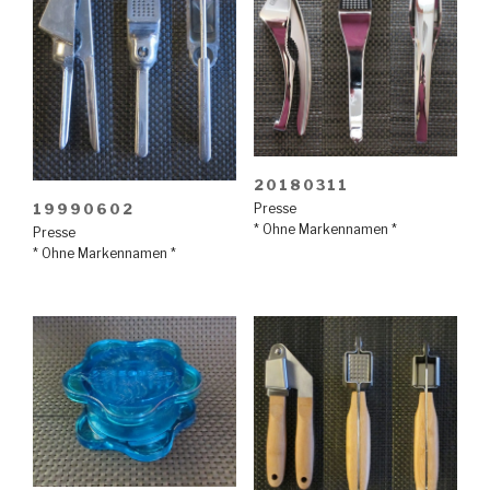
20180311
19990602
Presse
* Ohne Markennamen *
Presse
* Ohne Markennamen *