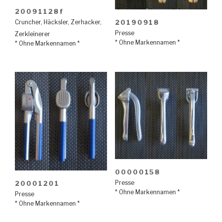
20091128f
20190918
Cruncher
,
Häcksler
,
Zerhacker
,
Presse
Zerkleinerer
* Ohne Markennamen *
* Ohne Markennamen *
00000158
Presse
20001201
* Ohne Markennamen *
Presse
* Ohne Markennamen *